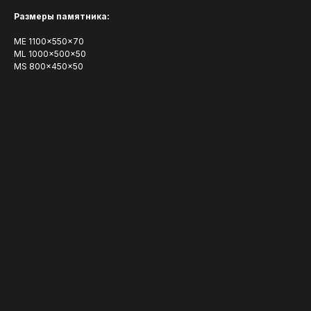
Размеры памятника:
ME 1100x550x70
ML 1000x500x50
MS 800x450x50